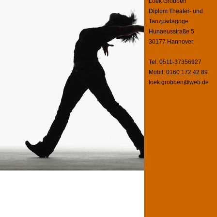
Loek Grobben
Diplom Theater- und
Tanzpädagoge
Hunaeusstraße 5
30177 Hannover
Tel. 0511-37356927
Mobil: 0160 172 42 89
loek.grobben@web.de